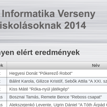
yen elért eredmények
ek
Név
t
Hegyesi Donát "Pókerező Robot"
t
Bálint Karola, Gilizce Kristóf, Sebők Attila "A XXI.
t
Kiss Máté "Róka-nyúl játékgép"
as
Bosznai Tamás, Remete Bence "Reboss csapat"
as
Alekszejenkó Levente, Ugrin Dániel "A Tóth Árpád 