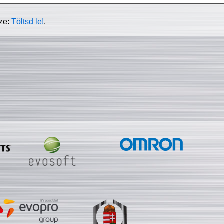
sze:
Töltsd le!
.