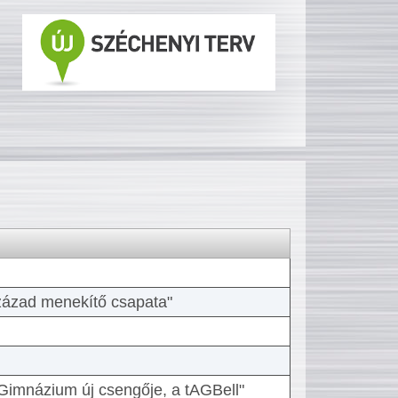
 század menekítő csapata"
Gimnázium új csengője, a tAGBell"