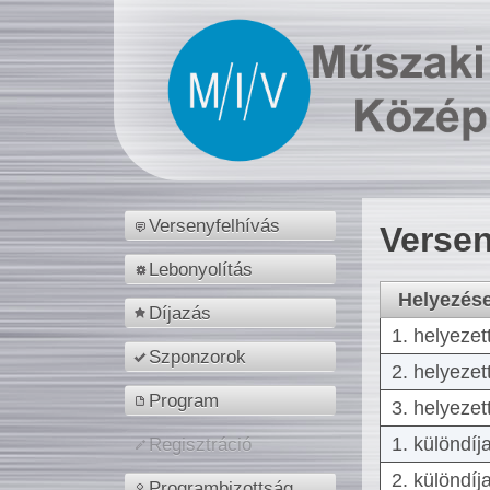
Versenyfelhívás
Versen
Lebonyolítás
Helyezés
Díjazás
1. helyezet
Szponzorok
2. helyezet
Program
3. helyezet
1. különdíj
Regisztráció
2. különdíj
Programbizottság