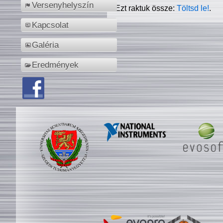
Versenyhelyszín
Ezt raktuk össze:
Töltsd le!
.
Kapcsolat
Galéria
Eredmények