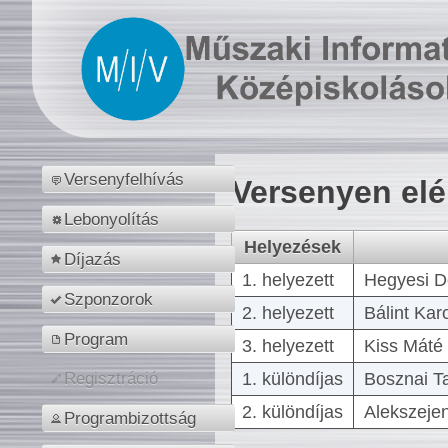
Versenyfelhívás
Versenyen el
Lebonyolítás
Helyezések
Díjazás
1. helyezett
Hegyesi D
Szponzorok
2. helyezett
Bálint Kar
Program
3. helyezett
Kiss Máté 
1. különdíjas
Bosznai T
Regisztráció
2. különdíjas
Alekszejen
Programbizottság