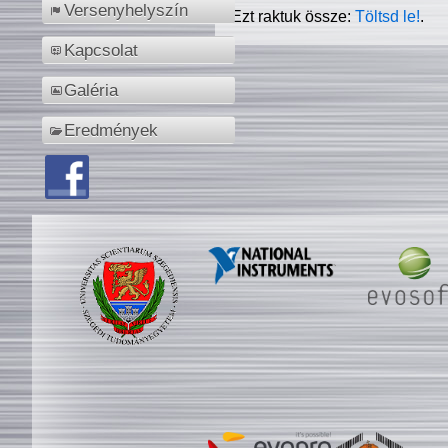
Versenyhelyszín
Ezt raktuk össze:
Töltsd le!
.
Kapcsolat
Galéria
Eredmények