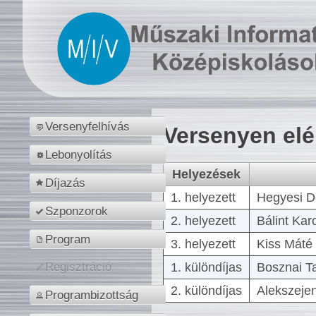
Versenyfelhívás
Versenyen el
Lebonyolítás
Helyezések
Díjazás
1. helyezett
Hegyesi D
Szponzorok
2. helyezett
Bálint Kar
Program
3. helyezett
Kiss Máté 
1. különdíjas
Bosznai T
Regisztráció
2. különdíjas
Alekszejen
Programbizottság