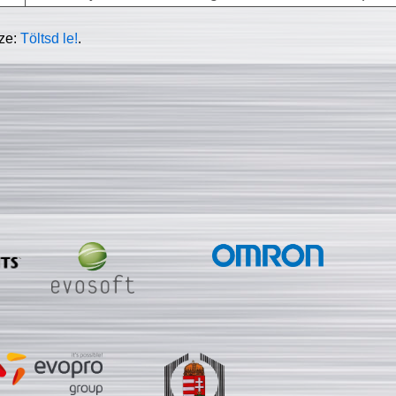
sze:
Töltsd le!
.