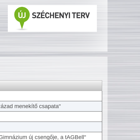
 század menekítő csapata"
Gimnázium új csengője, a tAGBell"