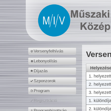
Versenyfelhívás
Versen
Lebonyolítás
Helyezés
Díjazás
1. helyezet
Szponzorok
2. helyezet
Program
3. helyezet
1. különdíj
Regisztráció
2. különdíj
Programbizottság