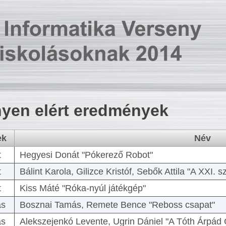
yen elért eredmények
ek
Név
t
Hegyesi Donát "Pókerező Robot"
t
Bálint Karola, Gilizce Kristóf, Sebők Attila "A XXI.
t
Kiss Máté "Róka-nyúl játékgép"
as
Bosznai Tamás, Remete Bence "Reboss csapat"
as
Alekszejenkó Levente, Ugrin Dániel "A Tóth Árpád 