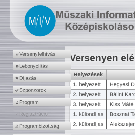
Versenyfelhívás
Versenyen el
Lebonyolítás
Helyezések
Díjazás
1. helyezett
Hegyesi D
Szponzorok
2. helyezett
Bálint Kar
Program
3. helyezett
Kiss Máté 
1. különdíjas
Bosznai T
Regisztráció
2. különdíjas
Alekszejen
Programbizottság