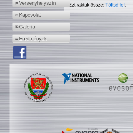
Versenyhelyszín
Ezt raktuk össze:
Töltsd le!
.
Kapcsolat
Galéria
Eredmények