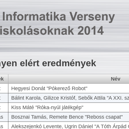
yen elért eredmények
ek
Név
t
Hegyesi Donát "Pókerező Robot"
t
Bálint Karola, Gilizce Kristóf, Sebők Attila "A XXI.
t
Kiss Máté "Róka-nyúl játékgép"
as
Bosznai Tamás, Remete Bence "Reboss csapat"
as
Alekszejenkó Levente, Ugrin Dániel "A Tóth Árpád 