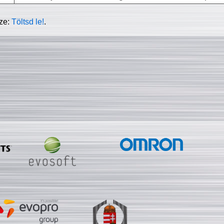
sze:
Töltsd le!
.