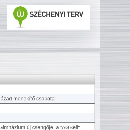
 század menekítő csapata"
Gimnázium új csengője, a tAGBell"