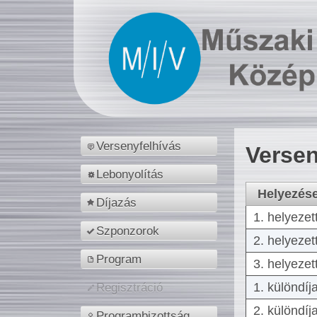
Versenyfelhívás
Versen
Lebonyolítás
Helyezés
Díjazás
1. helyezet
Szponzorok
2. helyezet
Program
3. helyezet
1. különdíj
Regisztráció
2. különdíj
Programbizottság