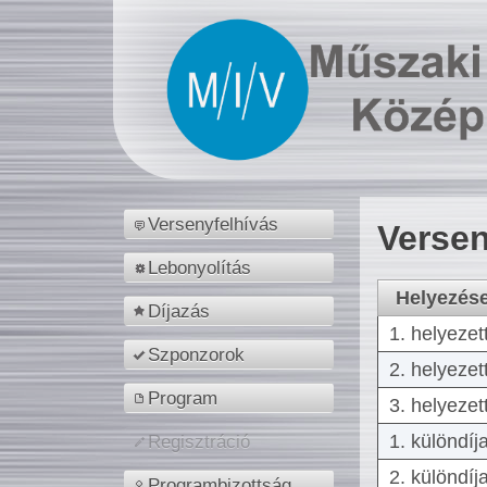
Versenyfelhívás
Versen
Lebonyolítás
Helyezés
Díjazás
1. helyezet
Szponzorok
2. helyezet
Program
3. helyezet
1. különdíj
Regisztráció
2. különdíj
Programbizottság