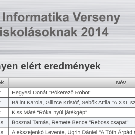
yen elért eredmények
ek
Név
t
Hegyesi Donát "Pókerező Robot"
t
Bálint Karola, Gilizce Kristóf, Sebők Attila "A XXI.
t
Kiss Máté "Róka-nyúl játékgép"
as
Bosznai Tamás, Remete Bence "Reboss csapat"
as
Alekszejenkó Levente, Ugrin Dániel "A Tóth Árpád 