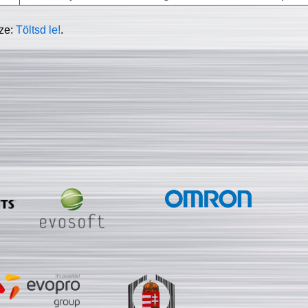
sze:
Töltsd le!
.