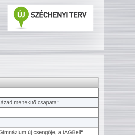
 század menekítő csapata"
Gimnázium új csengője, a tAGBell"