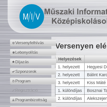
Versenyfelhívás
Versenyen el
Lebonyolítás
Helyezések
Díjazás
1. helyezett
Hegyesi D
Szponzorok
2. helyezett
Bálint Kar
Program
3. helyezett
Kiss Máté 
1. különdíjas
Bosznai T
Regisztráció
2. különdíjas
Alekszejen
Programbizottság