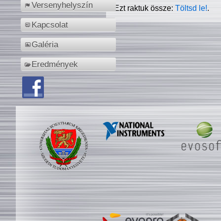
Versenyhelyszín
Ezt raktuk össze:
Töltsd le!
.
Kapcsolat
Galéria
Eredmények