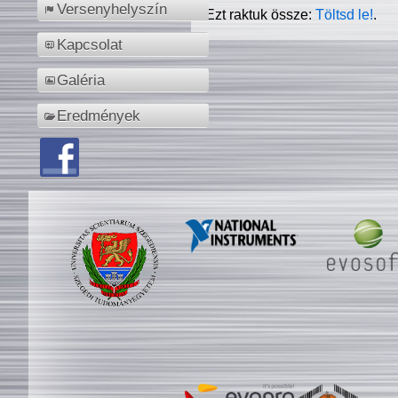
Versenyhelyszín
Ezt raktuk össze:
Töltsd le!
.
Kapcsolat
Galéria
Eredmények