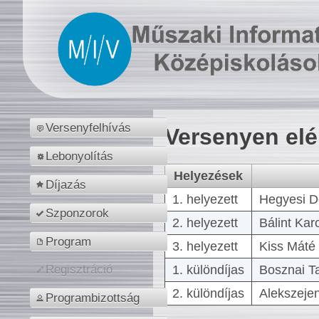
Versenyfelhívás
Versenyen el
Lebonyolítás
Helyezések
Díjazás
1. helyezett
Hegyesi D
Szponzorok
2. helyezett
Bálint Kar
Program
3. helyezett
Kiss Máté 
1. különdíjas
Bosznai T
Regisztráció
2. különdíjas
Alekszejen
Programbizottság