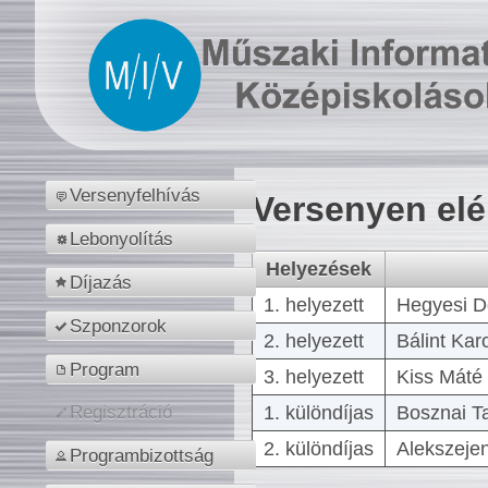
Versenyfelhívás
Versenyen el
Lebonyolítás
Helyezések
Díjazás
1. helyezett
Hegyesi D
Szponzorok
2. helyezett
Bálint Kar
Program
3. helyezett
Kiss Máté 
1. különdíjas
Bosznai T
Regisztráció
2. különdíjas
Alekszejen
Programbizottság