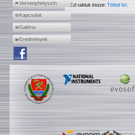
Versenyhelyszín
Ezt raktuk össze:
Töltsd le!
.
Kapcsolat
Galéria
Eredmények