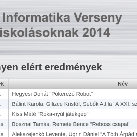
yen elért eredmények
ek
Név
t
Hegyesi Donát "Pókerező Robot"
t
Bálint Karola, Gilizce Kristóf, Sebők Attila "A XXI.
t
Kiss Máté "Róka-nyúl játékgép"
as
Bosznai Tamás, Remete Bence "Reboss csapat"
as
Alekszejenkó Levente, Ugrin Dániel "A Tóth Árpád 