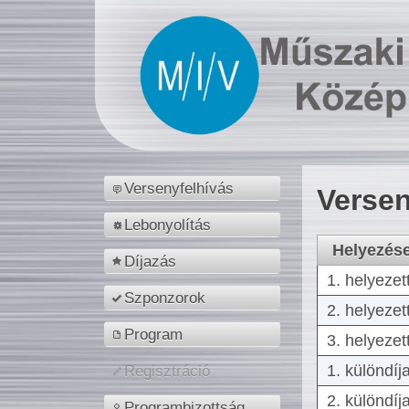
Versenyfelhívás
Versen
Lebonyolítás
Helyezés
Díjazás
1. helyezet
Szponzorok
2. helyezet
Program
3. helyezet
1. különdíj
Regisztráció
2. különdíj
Programbizottság