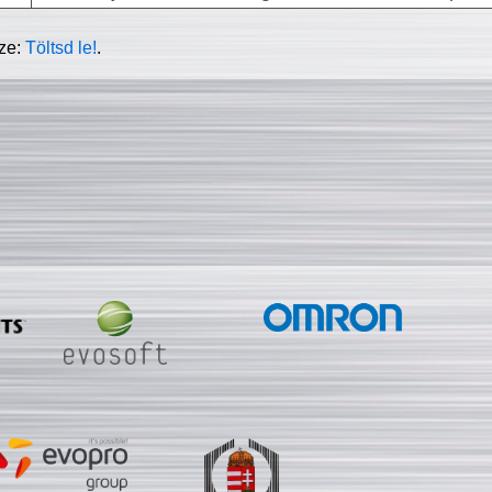
sze:
Töltsd le!
.