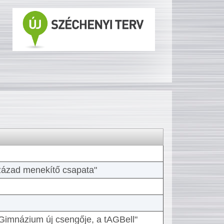
 század menekítő csapata"
Gimnázium új csengője, a tAGBell"