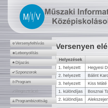
Versenyfelhívás
Versenyen el
Lebonyolítás
Helyezések
Díjazás
1. helyezett
Hegyesi D
Szponzorok
2. helyezett
Bálint Kar
Program
3. helyezett
Kiss Máté 
1. különdíjas
Bosznai T
Regisztráció
2. különdíjas
Alekszejen
Programbizottság