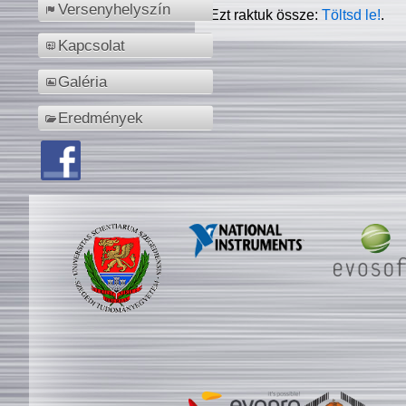
Versenyhelyszín
Ezt raktuk össze:
Töltsd le!
.
Kapcsolat
Galéria
Eredmények