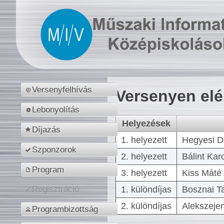
Versenyfelhívás
Versenyen el
Lebonyolítás
Helyezések
Díjazás
1. helyezett
Hegyesi D
Szponzorok
2. helyezett
Bálint Kar
Program
3. helyezett
Kiss Máté 
1. különdíjas
Bosznai T
Regisztráció
2. különdíjas
Alekszejen
Programbizottság