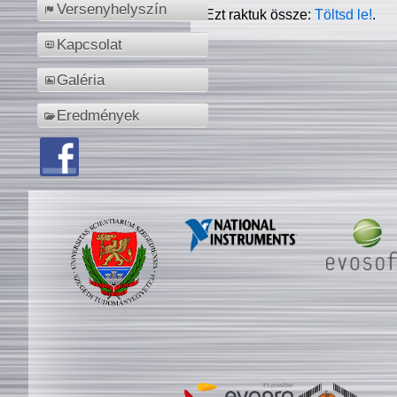
Versenyhelyszín
Ezt raktuk össze:
Töltsd le!
.
Kapcsolat
Galéria
Eredmények