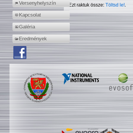
Versenyhelyszín
Ezt raktuk össze:
Töltsd le!
.
Kapcsolat
Galéria
Eredmények