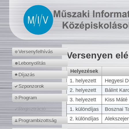
Versenyfelhívás
Versenyen el
Lebonyolítás
Helyezések
Díjazás
1. helyezett
Hegyesi D
Szponzorok
2. helyezett
Bálint Kar
Program
3. helyezett
Kiss Máté 
1. különdíjas
Bosznai T
Regisztráció
2. különdíjas
Alekszejen
Programbizottság