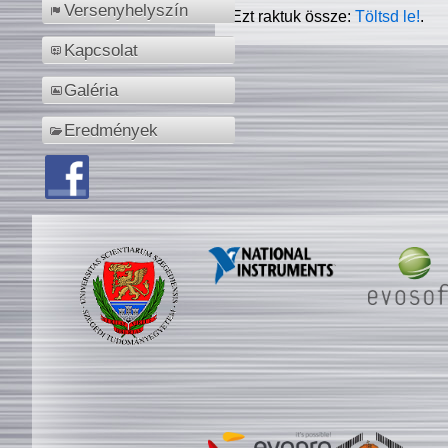
Versenyhelyszín
Ezt raktuk össze:
Töltsd le!
.
Kapcsolat
Galéria
Eredmények