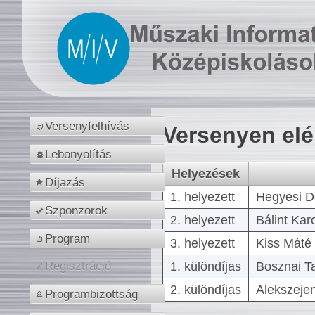
Versenyfelhívás
Versenyen el
Lebonyolítás
Helyezések
Díjazás
1. helyezett
Hegyesi D
Szponzorok
2. helyezett
Bálint Kar
Program
3. helyezett
Kiss Máté 
1. különdíjas
Bosznai T
Regisztráció
2. különdíjas
Alekszejen
Programbizottság