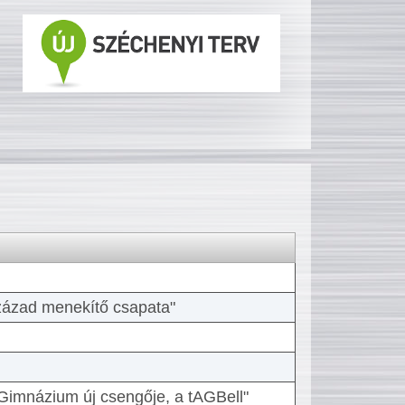
 század menekítő csapata"
Gimnázium új csengője, a tAGBell"