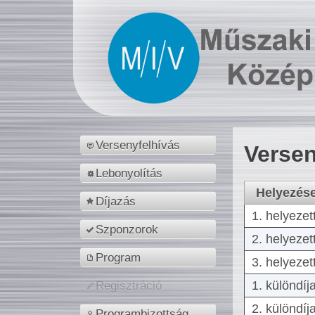
Versenyfelhívás
Versen
Lebonyolítás
Helyezés
Díjazás
1. helyezet
Szponzorok
2. helyezet
Program
3. helyezet
1. különdíj
Regisztráció
2. különdíj
Programbizottság