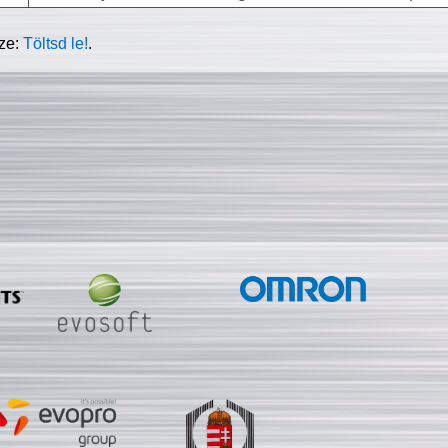
sze:
Töltsd le!
.