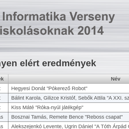
yen elért eredmények
ek
Név
t
Hegyesi Donát "Pókerező Robot"
t
Bálint Karola, Gilizce Kristóf, Sebők Attila "A XXI.
t
Kiss Máté "Róka-nyúl játékgép"
as
Bosznai Tamás, Remete Bence "Reboss csapat"
as
Alekszejenkó Levente, Ugrin Dániel "A Tóth Árpád 