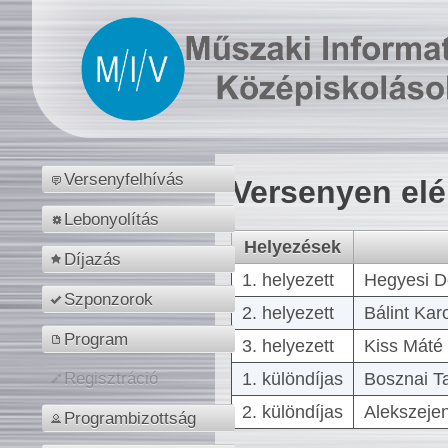
Versenyfelhívás
Versenyen el
Lebonyolítás
Helyezések
Díjazás
1. helyezett
Hegyesi D
Szponzorok
2. helyezett
Bálint Kar
Program
3. helyezett
Kiss Máté 
1. különdíjas
Bosznai T
Regisztráció
2. különdíjas
Alekszejen
Programbizottság