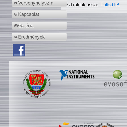
Versenyhelyszín
Ezt raktuk össze:
Töltsd le!
.
Kapcsolat
Galéria
Eredmények