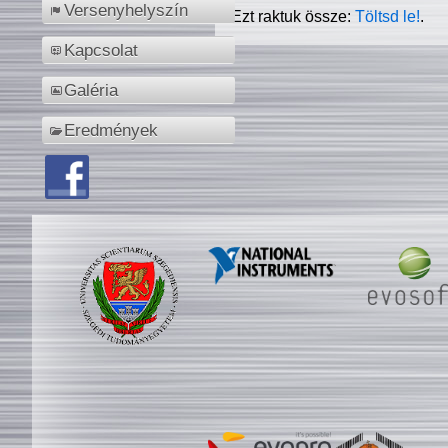
Versenyhelyszín
Ezt raktuk össze:
Töltsd le!
.
Kapcsolat
Galéria
Eredmények