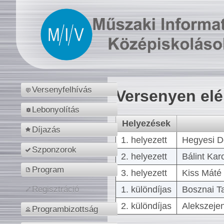
Versenyfelhívás
Versenyen el
Lebonyolítás
Helyezések
Díjazás
1. helyezett
Hegyesi D
Szponzorok
2. helyezett
Bálint Kar
Program
3. helyezett
Kiss Máté 
1. különdíjas
Bosznai T
Regisztráció
2. különdíjas
Alekszejen
Programbizottság