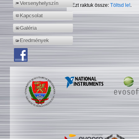
Versenyhelyszín
Ezt raktuk össze:
Töltsd le!
.
Kapcsolat
Galéria
Eredmények