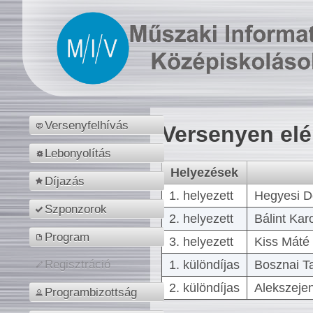
Versenyfelhívás
Versenyen el
Lebonyolítás
Helyezések
Díjazás
1. helyezett
Hegyesi D
Szponzorok
2. helyezett
Bálint Kar
Program
3. helyezett
Kiss Máté 
1. különdíjas
Bosznai T
Regisztráció
2. különdíjas
Alekszejen
Programbizottság