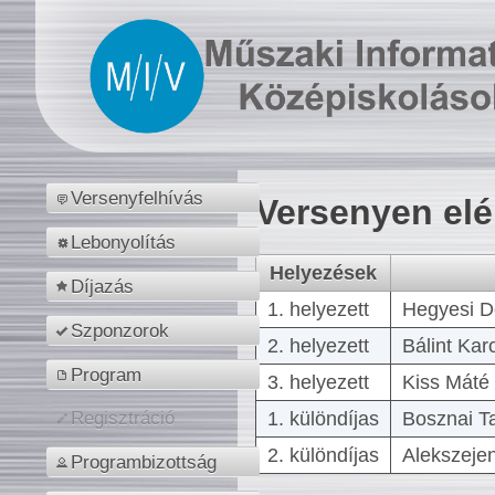
Versenyfelhívás
Versenyen el
Lebonyolítás
Helyezések
Díjazás
1. helyezett
Hegyesi D
Szponzorok
2. helyezett
Bálint Kar
Program
3. helyezett
Kiss Máté 
1. különdíjas
Bosznai T
Regisztráció
2. különdíjas
Alekszejen
Programbizottság