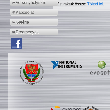
Versenyhelyszín
Ezt raktuk össze:
Töltsd le!
.
Kapcsolat
Galéria
Eredmények