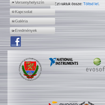
Versenyhelyszín
Ezt raktuk össze:
Töltsd le!
.
Kapcsolat
Galéria
Eredmények