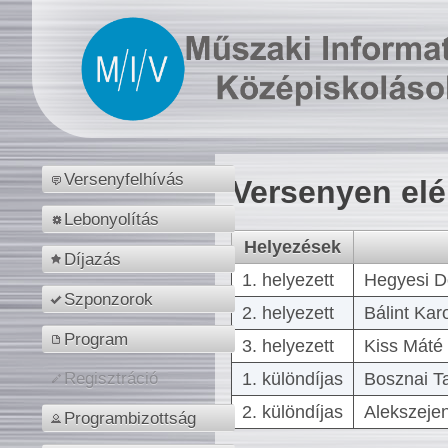
Versenyfelhívás
Versenyen el
Lebonyolítás
Helyezések
Díjazás
1. helyezett
Hegyesi D
Szponzorok
2. helyezett
Bálint Kar
Program
3. helyezett
Kiss Máté 
1. különdíjas
Bosznai T
Regisztráció
2. különdíjas
Alekszejen
Programbizottság