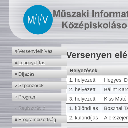
Versenyfelhívás
Versenyen el
Lebonyolítás
Helyezések
Díjazás
1. helyezett
Hegyesi D
Szponzorok
2. helyezett
Bálint Kar
Program
3. helyezett
Kiss Máté 
1. különdíjas
Bosznai T
Regisztráció
2. különdíjas
Alekszejen
Programbizottság