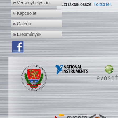
Versenyhelyszín
Ezt raktuk össze:
Töltsd le!
.
Kapcsolat
Galéria
Eredmények