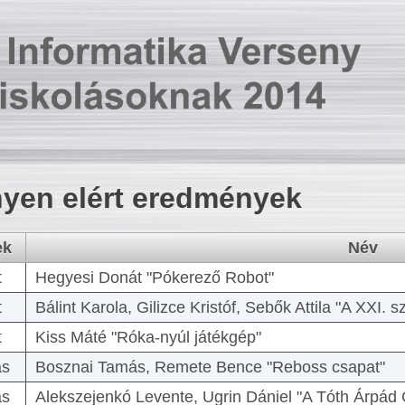
yen elért eredmények
ek
Név
t
Hegyesi Donát "Pókerező Robot"
t
Bálint Karola, Gilizce Kristóf, Sebők Attila "A XXI.
t
Kiss Máté "Róka-nyúl játékgép"
as
Bosznai Tamás, Remete Bence "Reboss csapat"
as
Alekszejenkó Levente, Ugrin Dániel "A Tóth Árpád 