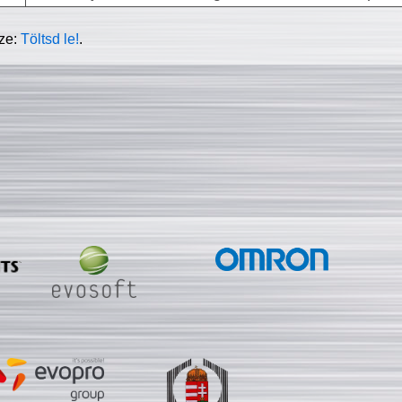
sze:
Töltsd le!
.