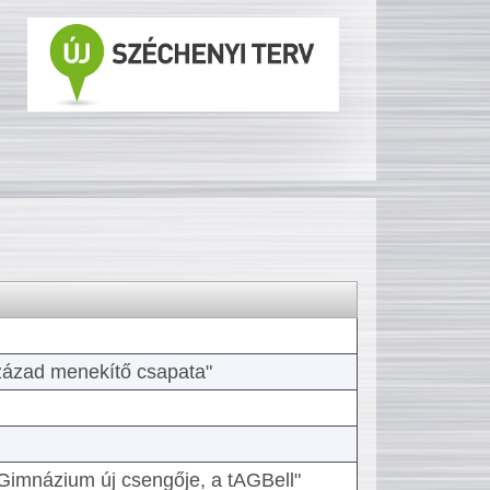
 század menekítő csapata"
Gimnázium új csengője, a tAGBell"