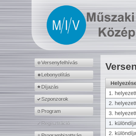
Versenyfelhívás
Versen
Lebonyolítás
Helyezés
Díjazás
1. helyezet
Szponzorok
2. helyezet
Program
3. helyezet
1. különdíj
Regisztráció
2. különdíj
Programbizottság