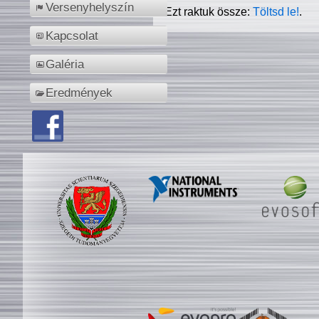
Versenyhelyszín
Ezt raktuk össze:
Töltsd le!
.
Kapcsolat
Galéria
Eredmények