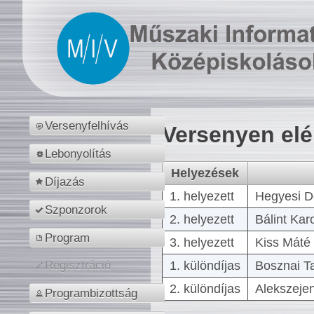
Versenyfelhívás
Versenyen el
Lebonyolítás
Helyezések
Díjazás
1. helyezett
Hegyesi D
Szponzorok
2. helyezett
Bálint Kar
Program
3. helyezett
Kiss Máté 
1. különdíjas
Bosznai T
Regisztráció
2. különdíjas
Alekszejen
Programbizottság