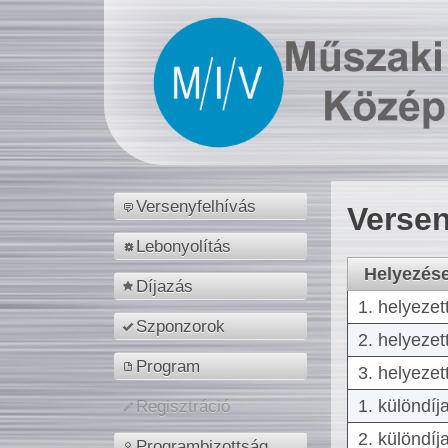
Versenyfelhívás
Versen
Lebonyolítás
Helyezés
Díjazás
1. helyezet
Szponzorok
2. helyezet
Program
3. helyezet
1. különdíj
Regisztráció
2. különdíj
Programbizottság