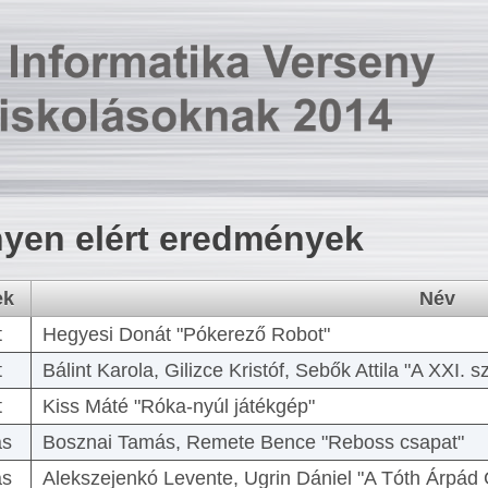
yen elért eredmények
ek
Név
t
Hegyesi Donát "Pókerező Robot"
t
Bálint Karola, Gilizce Kristóf, Sebők Attila "A XXI.
t
Kiss Máté "Róka-nyúl játékgép"
as
Bosznai Tamás, Remete Bence "Reboss csapat"
as
Alekszejenkó Levente, Ugrin Dániel "A Tóth Árpád 