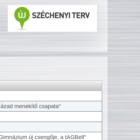
 század menekítő csapata"
Gimnázium új csengője, a tAGBell"