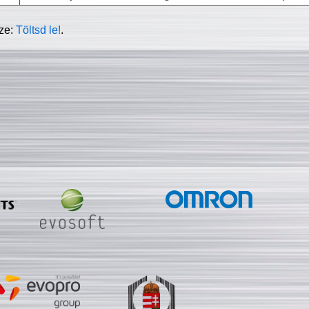
sze:
Töltsd le!
.