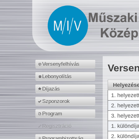
Versenyfelhívás
Versen
Lebonyolítás
Helyezés
Díjazás
1. helyezet
Szponzorok
2. helyezet
Program
3. helyezet
1. különdíj
Regisztráció
2. különdíj
Programbizottság