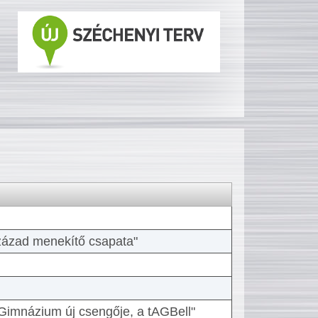
 század menekítő csapata"
Gimnázium új csengője, a tAGBell"