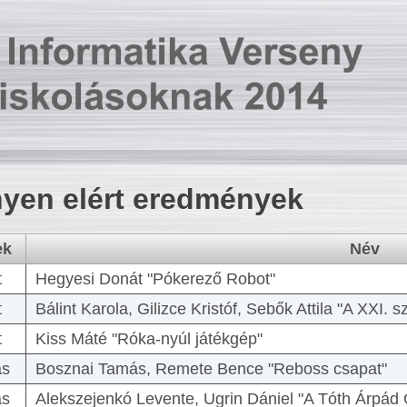
yen elért eredmények
ek
Név
t
Hegyesi Donát "Pókerező Robot"
t
Bálint Karola, Gilizce Kristóf, Sebők Attila "A XXI.
t
Kiss Máté "Róka-nyúl játékgép"
as
Bosznai Tamás, Remete Bence "Reboss csapat"
as
Alekszejenkó Levente, Ugrin Dániel "A Tóth Árpád 