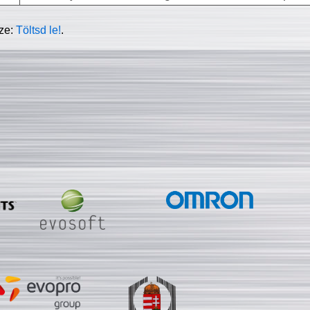
sze:
Töltsd le!
.