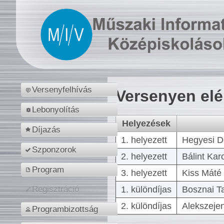
Versenyfelhívás
Versenyen el
Lebonyolítás
Helyezések
Díjazás
1. helyezett
Hegyesi D
Szponzorok
2. helyezett
Bálint Kar
Program
3. helyezett
Kiss Máté 
1. különdíjas
Bosznai T
Regisztráció
2. különdíjas
Alekszejen
Programbizottság