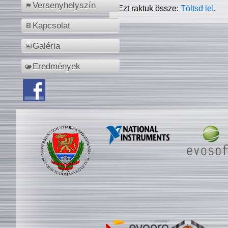
Versenyhelyszín
Ezt raktuk össze:
Töltsd le!
.
Kapcsolat
Galéria
Eredmények