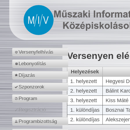
Versenyfelhívás
Versenyen el
Lebonyolítás
Helyezések
Díjazás
1. helyezett
Hegyesi D
Szponzorok
2. helyezett
Bálint Kar
Program
3. helyezett
Kiss Máté 
1. különdíjas
Bosznai T
Regisztráció
2. különdíjas
Alekszejen
Programbizottság