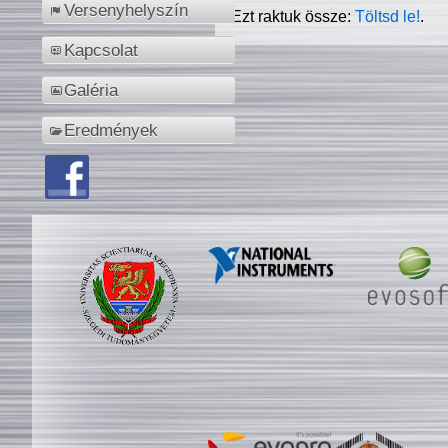
Versenyhelyszín
Ezt raktuk össze:
Töltsd le!
.
Kapcsolat
Galéria
Eredmények