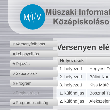
Versenyfelhívás
Versenyen el
Lebonyolítás
Helyezések
Díjazás
1. helyezett
Hegyesi D
Szponzorok
2. helyezett
Bálint Kar
Program
3. helyezett
Kiss Máté 
1. különdíjas
Bosznai T
Regisztráció
2. különdíjas
Alekszejen
Programbizottság