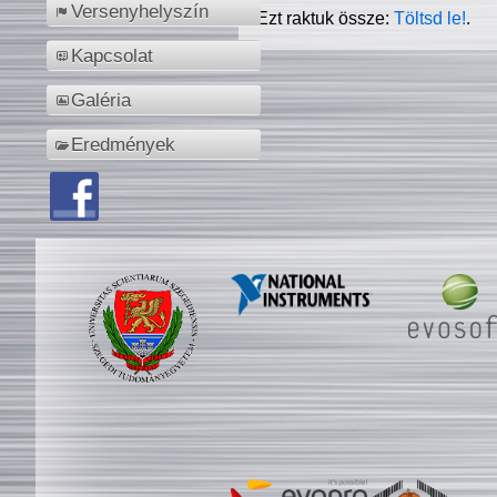
Versenyhelyszín
Ezt raktuk össze:
Töltsd le!
.
Kapcsolat
Galéria
Eredmények