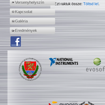
Versenyhelyszín
Ezt raktuk össze:
Töltsd le!
.
Kapcsolat
Galéria
Eredmények