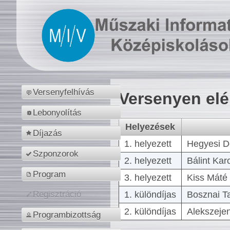
Versenyfelhívás
Versenyen el
Lebonyolítás
Helyezések
Díjazás
1. helyezett
Hegyesi D
Szponzorok
2. helyezett
Bálint Kar
Program
3. helyezett
Kiss Máté 
1. különdíjas
Bosznai T
Regisztráció
2. különdíjas
Alekszejen
Programbizottság