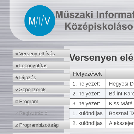
Versenyfelhívás
Versenyen el
Lebonyolítás
Helyezések
Díjazás
1. helyezett
Hegyesi D
Szponzorok
2. helyezett
Bálint Kar
Program
3. helyezett
Kiss Máté 
1. különdíjas
Bosznai T
Regisztráció
2. különdíjas
Alekszejen
Programbizottság