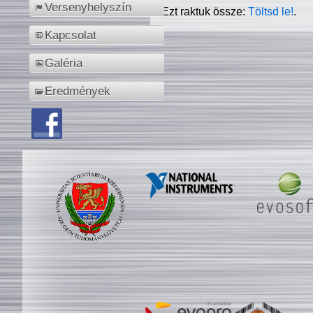
Versenyhelyszín
Ezt raktuk össze:
Töltsd le!
.
Kapcsolat
Galéria
Eredmények