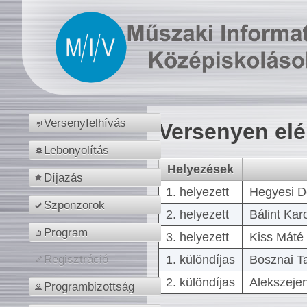
Versenyfelhívás
Versenyen el
Lebonyolítás
Helyezések
Díjazás
1. helyezett
Hegyesi D
Szponzorok
2. helyezett
Bálint Kar
Program
3. helyezett
Kiss Máté 
1. különdíjas
Bosznai T
Regisztráció
2. különdíjas
Alekszejen
Programbizottság