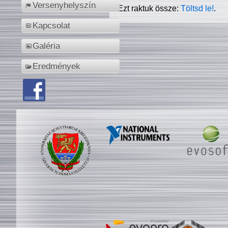
Versenyhelyszín
Ezt raktuk össze:
Töltsd le!
.
Kapcsolat
Galéria
Eredmények