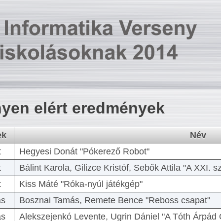
yen elért eredmények
ek
Név
t
Hegyesi Donát "Pókerező Robot"
t
Bálint Karola, Gilizce Kristóf, Sebők Attila "A XXI.
t
Kiss Máté "Róka-nyúl játékgép"
as
Bosznai Tamás, Remete Bence "Reboss csapat"
as
Alekszejenkó Levente, Ugrin Dániel "A Tóth Árpád 