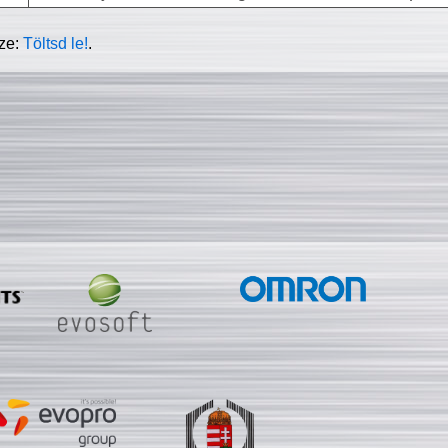
sze:
Töltsd le!
.