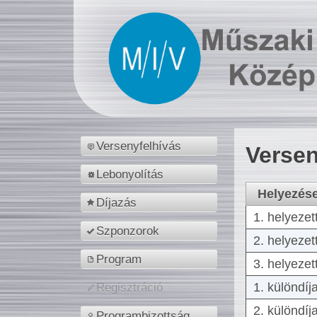
Versenyfelhívás
Versen
Lebonyolítás
Helyezés
Díjazás
1. helyezet
Szponzorok
2. helyezet
Program
3. helyezet
1. különdíj
Regisztráció
2. különdíj
Programbizottság