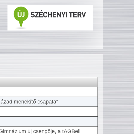
 század menekítő csapata"
Gimnázium új csengője, a tAGBell"