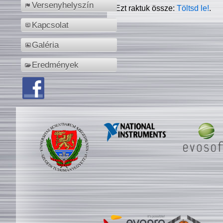
Versenyhelyszín
Ezt raktuk össze:
Töltsd le!
.
Kapcsolat
Galéria
Eredmények