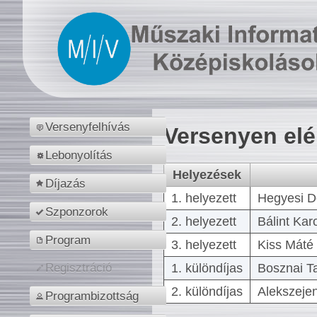
Versenyfelhívás
Versenyen el
Lebonyolítás
Helyezések
Díjazás
1. helyezett
Hegyesi D
Szponzorok
2. helyezett
Bálint Kar
Program
3. helyezett
Kiss Máté 
1. különdíjas
Bosznai T
Regisztráció
2. különdíjas
Alekszejen
Programbizottság