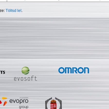
sze:
Töltsd le!
.