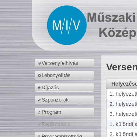
Versenyfelhívás
Versen
Lebonyolítás
Helyezés
Díjazás
1. helyezet
Szponzorok
2. helyezet
Program
3. helyezet
1. különdíj
Regisztráció
2. különdíj
Programbizottság