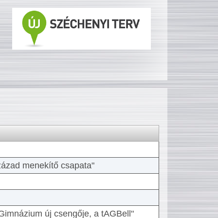
 század menekítő csapata"
Gimnázium új csengője, a tAGBell"