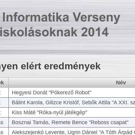
yen elért eredmények
ek
Név
t
Hegyesi Donát "Pókerező Robot"
t
Bálint Karola, Gilizce Kristóf, Sebők Attila "A XXI.
t
Kiss Máté "Róka-nyúl játékgép"
as
Bosznai Tamás, Remete Bence "Reboss csapat"
as
Alekszejenkó Levente, Ugrin Dániel "A Tóth Árpád 