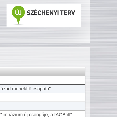
 század menekítő csapata"
Gimnázium új csengője, a tAGBell"