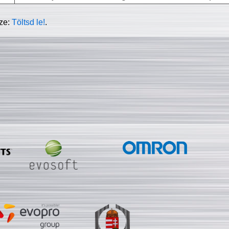
sze:
Töltsd le!
.