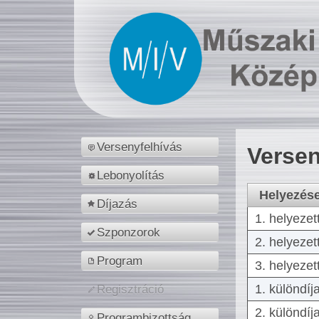
Versenyfelhívás
Versen
Lebonyolítás
Helyezés
Díjazás
1. helyezet
Szponzorok
2. helyezet
Program
3. helyezet
1. különdíj
Regisztráció
2. különdíj
Programbizottság