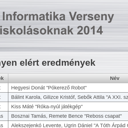
yen elért eredmények
ek
Név
t
Hegyesi Donát "Pókerező Robot"
t
Bálint Karola, Gilizce Kristóf, Sebők Attila "A XXI.
t
Kiss Máté "Róka-nyúl játékgép"
as
Bosznai Tamás, Remete Bence "Reboss csapat"
as
Alekszejenkó Levente, Ugrin Dániel "A Tóth Árpád 