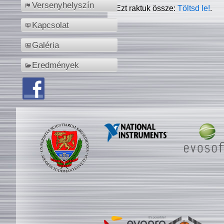
Versenyhelyszín
Ezt raktuk össze:
Töltsd le!
.
Kapcsolat
Galéria
Eredmények