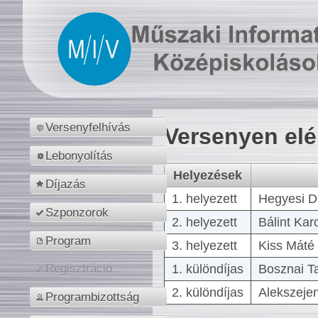
Versenyfelhívás
Versenyen el
Lebonyolítás
Helyezések
Díjazás
1. helyezett
Hegyesi D
Szponzorok
2. helyezett
Bálint Kar
Program
3. helyezett
Kiss Máté 
1. különdíjas
Bosznai T
Regisztráció
2. különdíjas
Alekszejen
Programbizottság