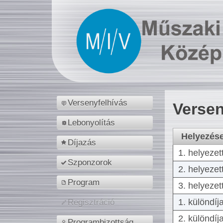
Versenyfelhívás
Versen
Lebonyolítás
Helyezés
Díjazás
1. helyezet
Szponzorok
2. helyezet
Program
3. helyezet
1. különdíj
Regisztráció
2. különdíj
Programbizottság