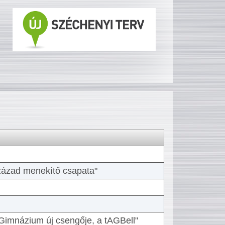
 század menekítő csapata"
Gimnázium új csengője, a tAGBell"