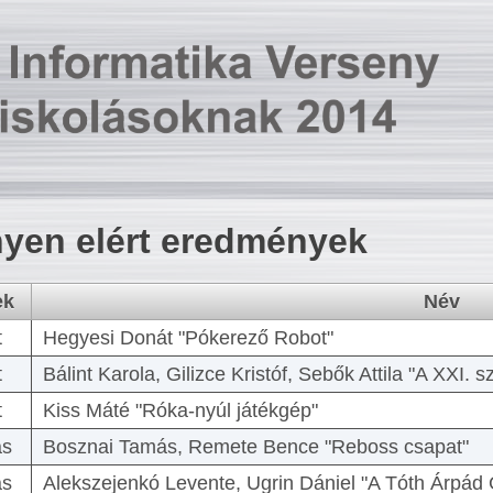
yen elért eredmények
ek
Név
t
Hegyesi Donát "Pókerező Robot"
t
Bálint Karola, Gilizce Kristóf, Sebők Attila "A XXI.
t
Kiss Máté "Róka-nyúl játékgép"
as
Bosznai Tamás, Remete Bence "Reboss csapat"
as
Alekszejenkó Levente, Ugrin Dániel "A Tóth Árpád 