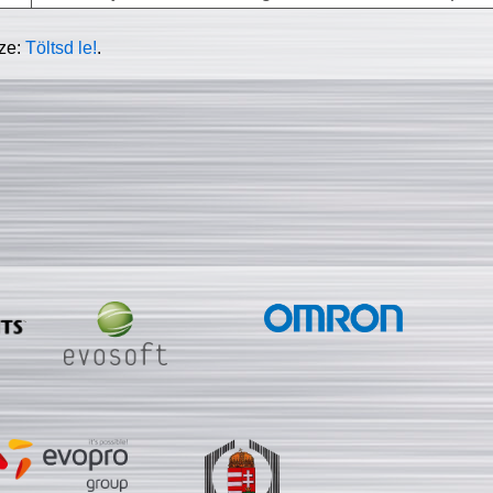
sze:
Töltsd le!
.