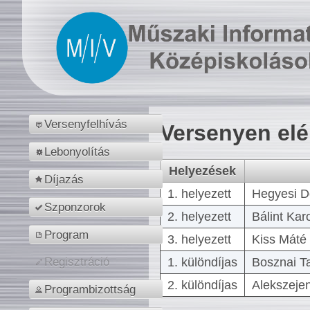
Versenyfelhívás
Versenyen el
Lebonyolítás
Helyezések
Díjazás
1. helyezett
Hegyesi D
Szponzorok
2. helyezett
Bálint Kar
Program
3. helyezett
Kiss Máté 
1. különdíjas
Bosznai T
Regisztráció
2. különdíjas
Alekszejen
Programbizottság