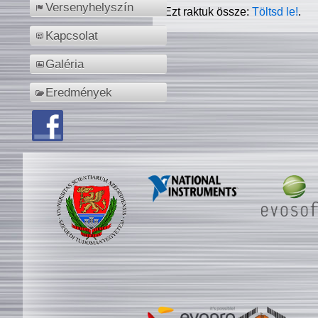
Versenyhelyszín
Ezt raktuk össze:
Töltsd le!
.
Kapcsolat
Galéria
Eredmények