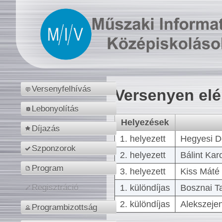
Versenyfelhívás
Versenyen el
Lebonyolítás
Helyezések
Díjazás
1. helyezett
Hegyesi D
Szponzorok
2. helyezett
Bálint Kar
Program
3. helyezett
Kiss Máté 
1. különdíjas
Bosznai T
Regisztráció
2. különdíjas
Alekszejen
Programbizottság