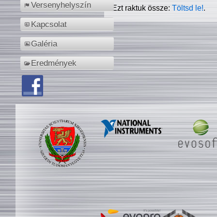
Versenyhelyszín
Ezt raktuk össze:
Töltsd le!
.
Kapcsolat
Galéria
Eredmények