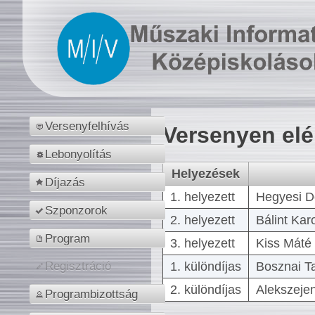
Versenyfelhívás
Versenyen el
Lebonyolítás
Helyezések
Díjazás
1. helyezett
Hegyesi D
Szponzorok
2. helyezett
Bálint Kar
Program
3. helyezett
Kiss Máté 
1. különdíjas
Bosznai T
Regisztráció
2. különdíjas
Alekszejen
Programbizottság