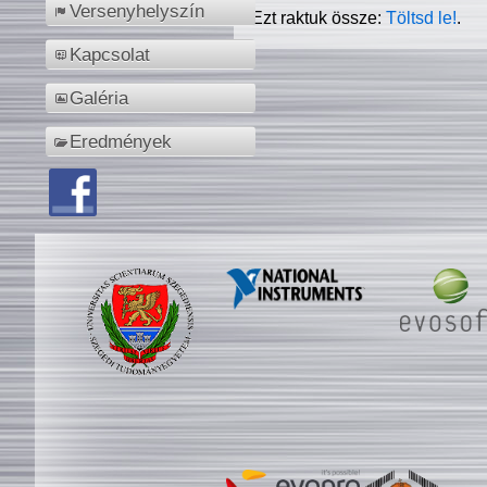
Versenyhelyszín
Ezt raktuk össze:
Töltsd le!
.
Kapcsolat
Galéria
Eredmények