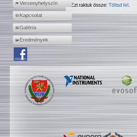
Versenyhelyszín
Ezt raktuk össze:
Töltsd le!
.
Kapcsolat
Galéria
Eredmények