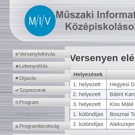
Versenyfelhívás
Versenyen el
Lebonyolítás
Helyezések
Díjazás
1. helyezett
Hegyesi D
Szponzorok
2. helyezett
Bálint Kar
Program
3. helyezett
Kiss Máté 
1. különdíjas
Bosznai T
Regisztráció
2. különdíjas
Alekszejen
Programbizottság