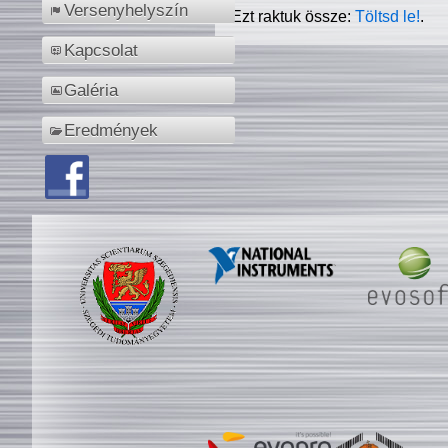
Versenyhelyszín
Ezt raktuk össze:
Töltsd le!
.
Kapcsolat
Galéria
Eredmények