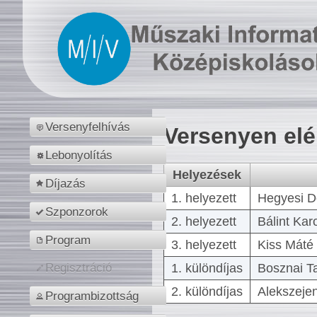
Versenyfelhívás
Versenyen el
Lebonyolítás
Helyezések
Díjazás
1. helyezett
Hegyesi D
Szponzorok
2. helyezett
Bálint Kar
Program
3. helyezett
Kiss Máté 
1. különdíjas
Bosznai T
Regisztráció
2. különdíjas
Alekszejen
Programbizottság