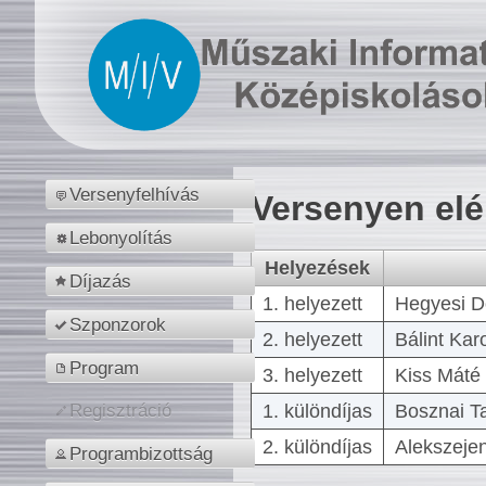
Versenyfelhívás
Versenyen el
Lebonyolítás
Helyezések
Díjazás
1. helyezett
Hegyesi D
Szponzorok
2. helyezett
Bálint Kar
Program
3. helyezett
Kiss Máté 
1. különdíjas
Bosznai T
Regisztráció
2. különdíjas
Alekszejen
Programbizottság