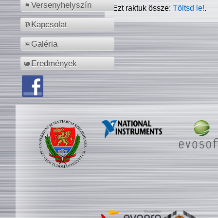
Versenyhelyszín
Ezt raktuk össze:
Töltsd le!
.
Kapcsolat
Galéria
Eredmények