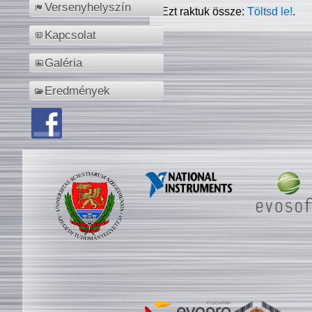
Versenyhelyszín
Ezt raktuk össze:
Töltsd le!
.
Kapcsolat
Galéria
Eredmények