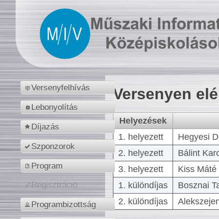
Versenyfelhívás
Versenyen el
Lebonyolítás
Helyezések
Díjazás
1. helyezett
Hegyesi D
Szponzorok
2. helyezett
Bálint Kar
Program
3. helyezett
Kiss Máté 
1. különdíjas
Bosznai T
Regisztráció
2. különdíjas
Alekszejen
Programbizottság