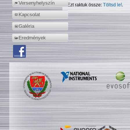
Versenyhelyszín
Ezt raktuk össze:
Töltsd le!
.
Kapcsolat
Galéria
Eredmények