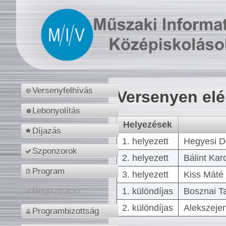
Versenyfelhívás
Versenyen el
Lebonyolítás
Helyezések
Díjazás
1. helyezett
Hegyesi D
Szponzorok
2. helyezett
Bálint Kar
Program
3. helyezett
Kiss Máté 
1. különdíjas
Bosznai T
Regisztráció
2. különdíjas
Alekszejen
Programbizottság