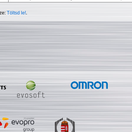
sze:
Töltsd le!
.