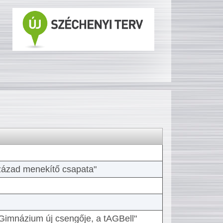
 század menekítő csapata"
Gimnázium új csengője, a tAGBell"