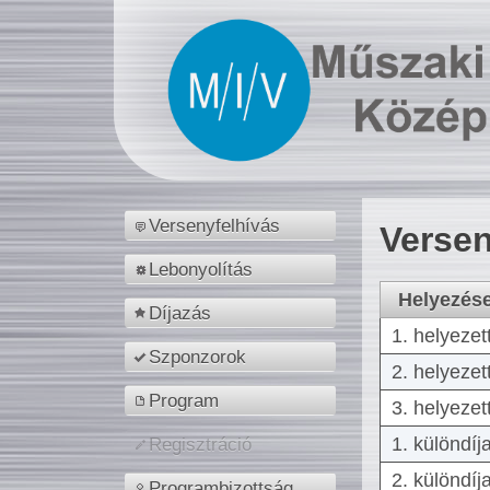
Versenyfelhívás
Versen
Lebonyolítás
Helyezés
Díjazás
1. helyezet
Szponzorok
2. helyezet
Program
3. helyezet
1. különdíj
Regisztráció
2. különdíj
Programbizottság