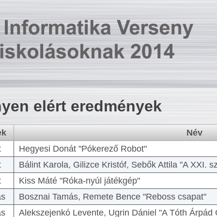
yen elért eredmények
ek
Név
t
Hegyesi Donát "Pókerező Robot"
t
Bálint Karola, Gilizce Kristóf, Sebők Attila "A XXI.
t
Kiss Máté "Róka-nyúl játékgép"
as
Bosznai Tamás, Remete Bence "Reboss csapat"
as
Alekszejenkó Levente, Ugrin Dániel "A Tóth Árpád 