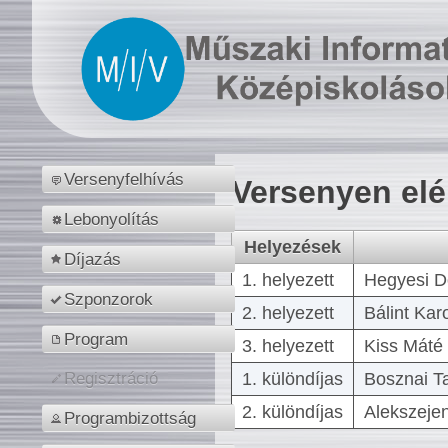
Versenyfelhívás
Versenyen el
Lebonyolítás
Helyezések
Díjazás
1. helyezett
Hegyesi D
Szponzorok
2. helyezett
Bálint Kar
Program
3. helyezett
Kiss Máté 
1. különdíjas
Bosznai T
Regisztráció
2. különdíjas
Alekszejen
Programbizottság