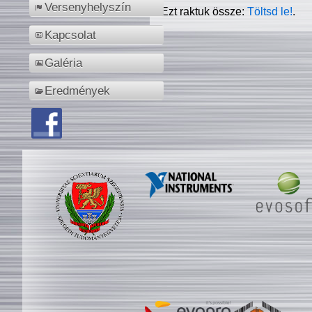
Versenyhelyszín
Ezt raktuk össze:
Töltsd le!
.
Kapcsolat
Galéria
Eredmények