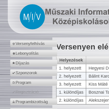
Versenyfelhívás
Versenyen el
Lebonyolítás
Helyezések
Díjazás
1. helyezett
Hegyesi D
Szponzorok
2. helyezett
Bálint Kar
Program
3. helyezett
Kiss Máté 
1. különdíjas
Bosznai T
Regisztráció
2. különdíjas
Alekszejen
Programbizottság