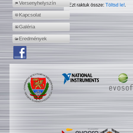
Versenyhelyszín
Ezt raktuk össze:
Töltsd le!
.
Kapcsolat
Galéria
Eredmények