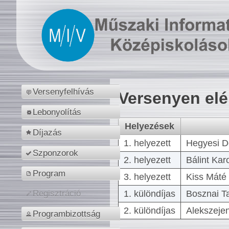
Versenyfelhívás
Versenyen el
Lebonyolítás
Helyezések
Díjazás
1. helyezett
Hegyesi D
Szponzorok
2. helyezett
Bálint Kar
Program
3. helyezett
Kiss Máté 
1. különdíjas
Bosznai T
Regisztráció
2. különdíjas
Alekszejen
Programbizottság