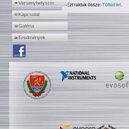
Versenyhelyszín
Ezt raktuk össze:
Töltsd le!
.
Kapcsolat
Galéria
Eredmények